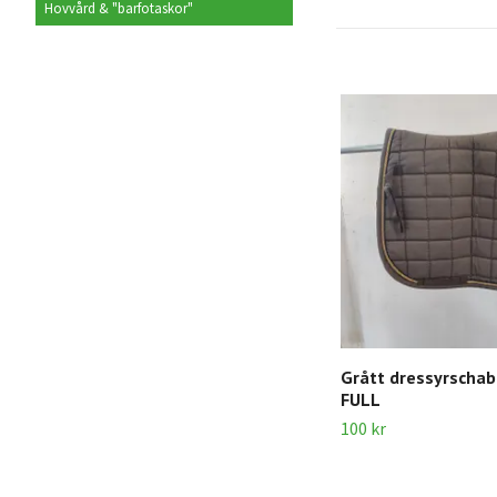
Hovvård & "barfotaskor"
Grått dressyrscha
FULL
100 kr