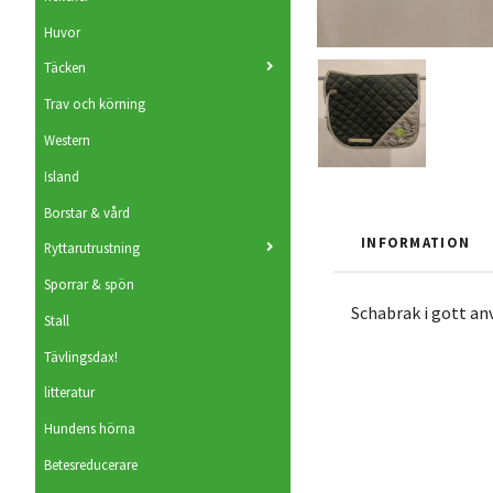
Huvor
Täcken
Trav och körning
Western
Island
Borstar & vård
INFORMATION
Ryttarutrustning
Sporrar & spön
Schabrak i gott an
Stall
Tävlingsdax!
litteratur
Hundens hörna
Betesreducerare