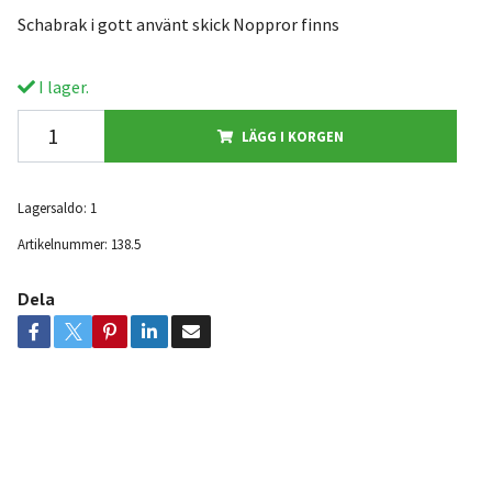
Schabrak i gott använt skick Noppror finns
I lager.
LÄGG I KORGEN
Lagersaldo:
1
Artikelnummer:
138.5
Dela