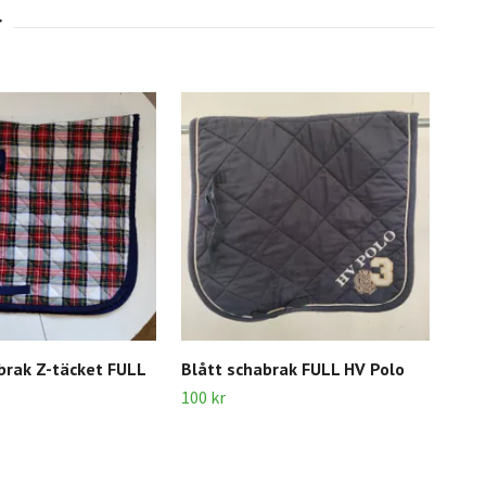
brak Z-täcket FULL
Blått schabrak FULL HV Polo
Blå
Sho
100 kr
100 