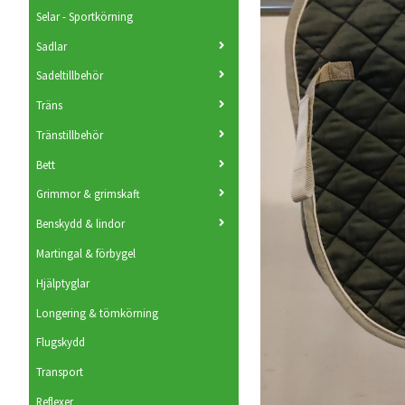
Selar - Sportkörning
Sadlar
Sadeltillbehör
Träns
Tränstillbehör
Bett
Grimmor & grimskaft
Benskydd & lindor
Martingal & förbygel
Hjälptyglar
Longering & tömkörning
Flugskydd
Transport
Reflexer