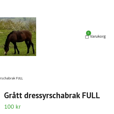
0
Varukorg
rschabrak FULL
Grått dressyrschabrak FULL
100 kr