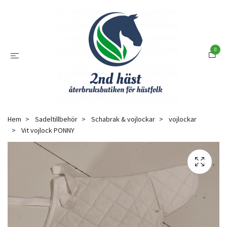
0
Hem
Sadeltillbehör
Schabrak & vojlockar
vojlockar
Vit vojlock PONNY