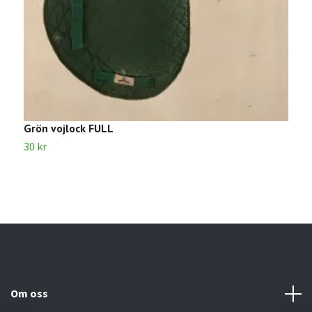
Grön vojlock FULL
V
30 kr
3
Om oss