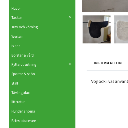
Huvor
Täcken
Trav och körning
Western
Island
Borstar & vård
INFORMATION
Ryttarutrustning
Sporrar & spön
Vojlock i väl använ
Stall
Tävlingsdax!
litteratur
Hundens hörna
Betesreducerare