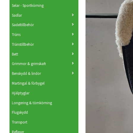
Selar - Sportkörning
Sadlar
Sadeltillbehör
Träns
Tränstillbehör
Bett
Grimmor & grimskaft
Benskydd & lindor
Martingal & förbygel
Hjälptyglar
Longering & tömkörning
Flugskydd
Transport
Reflexer