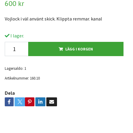
600 kr
Vojlock i väl använt skick. Klippta remmar. kanal
I lager.
LÄGG I KORGEN
Lagersaldo:
1
Artikelnummer:
160.10
Dela