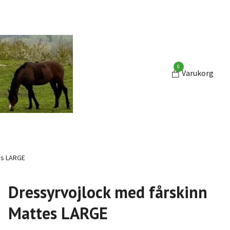
0
Varukorg
es LARGE
Dressyrvojlock med fårskinn
Mattes LARGE