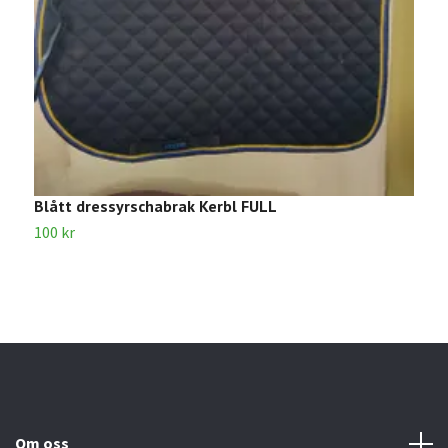
Blått dressyrschabrak Kerbl FULL
S
100 kr
1
Om oss