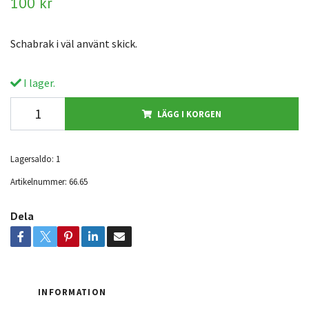
100 kr
Schabrak i väl använt skick.
I lager.
LÄGG I KORGEN
Lagersaldo:
1
Artikelnummer:
66.65
Dela
INFORMATION