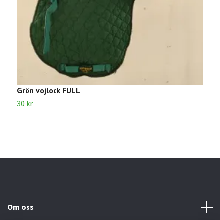
Grön vojlock FULL
V
30 kr
3
Om oss