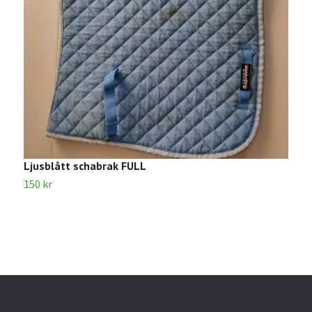
Ljusblått schabrak FULL
S
150 kr
1