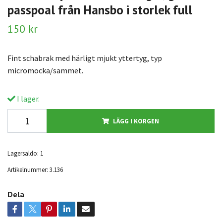
passpoal från Hansbo i storlek full
150 kr
Fint schabrak med härligt mjukt yttertyg, typ
micromocka/sammet.
I lager.
LÄGG I KORGEN
Lagersaldo:
1
Artikelnummer:
3.136
Dela