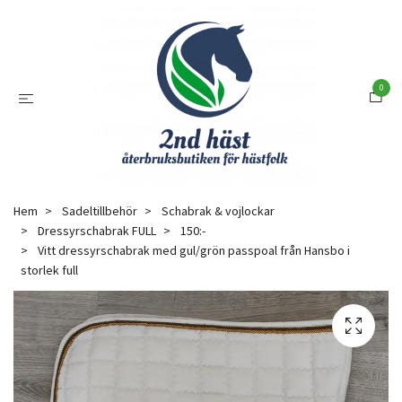
0
Hem
Sadeltillbehör
Schabrak & vojlockar
Dressyrschabrak FULL
150:-
Vitt dressyrschabrak med gul/grön passpoal från Hansbo i
storlek full