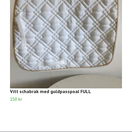
Vitt schabrak med guldpasspoal FULL
M
150 kr
1