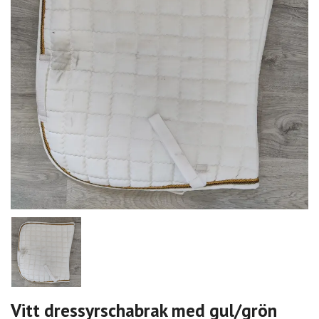
Vitt dressyrschabrak med gul/grön