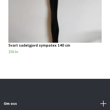
Svart sadelgjord sympatex 140 cm
D
150 kr
4
Om oss