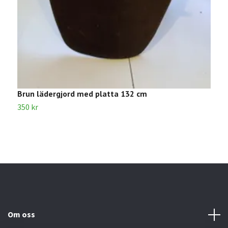
Brun lädergjord med platta 132 cm
S
350 kr
6
Om oss