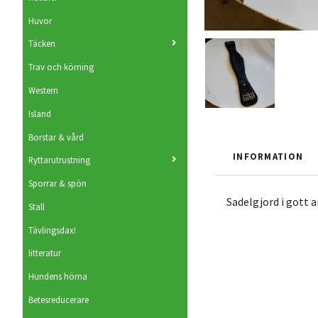
Huvor
Täcken
Trav och körning
Western
Island
Borstar & vård
INFORMATION
Ryttarutrustning
Sporrar & spön
Sadelgjord i gott a
Stall
Tävlingsdax!
litteratur
Hundens hörna
Betesreducerare