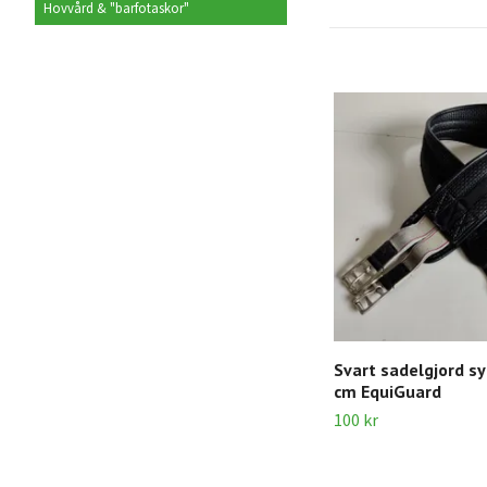
Hovvård & "barfotaskor"
Svart sadelgjord s
cm EquiGuard
100 kr