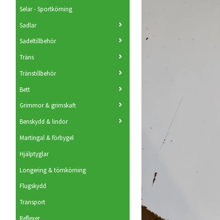
Selar - Sportkörning
Sadlar
Sadeltillbehör
Träns
Tränstillbehör
Bett
Grimmor & grimskaft
Benskydd & lindor
Martingal & förbygel
Hjälptyglar
Longering & tömkörning
Flugskydd
Transport
Reflexer