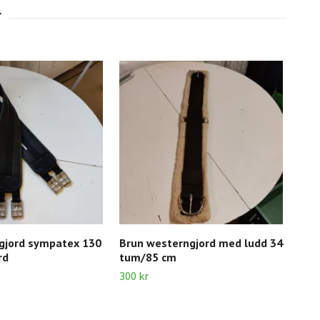
lgjord sympatex 130
Brun westerngjord med ludd 34
Bru
rd
tum/85 cm
cm
300 kr
750 