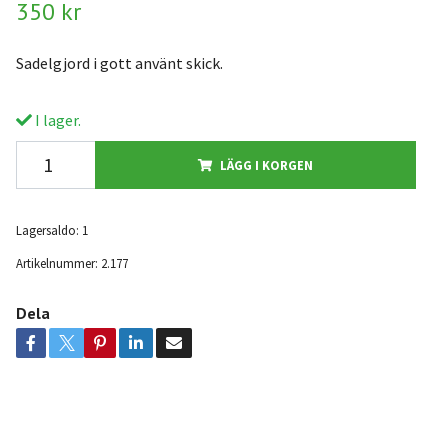
350 kr
Sadelgjord i gott använt skick.
I lager.
LÄGG I KORGEN
Lagersaldo:
1
Artikelnummer:
2.177
Dela