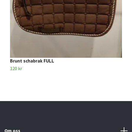
Brunt schabrak FULL
B
120 kr
1
Om oss