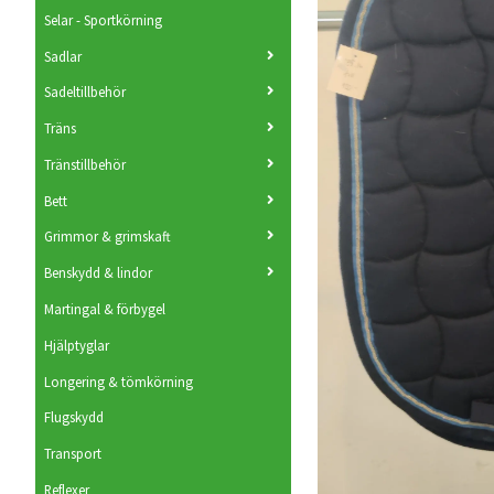
Selar - Sportkörning
Sadlar
Sadeltillbehör
Träns
Tränstillbehör
Bett
Grimmor & grimskaft
Benskydd & lindor
Martingal & förbygel
Hjälptyglar
Longering & tömkörning
Flugskydd
Transport
Reflexer