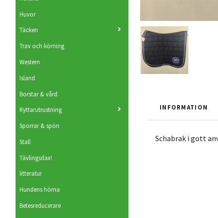
Huvor
Täcken
Trav och körning
Western
Island
Borstar & vård
INFORMATION
Ryttarutrustning
Sporrar & spön
Schabrak i gott an
Stall
Tävlingsdax!
litteratur
Hundens hörna
Betesreducerare