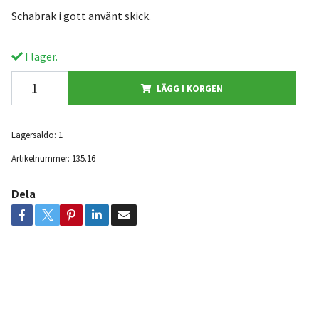
Schabrak i gott använt skick.
I lager.
LÄGG I KORGEN
Lagersaldo:
1
Artikelnummer:
135.16
Dela