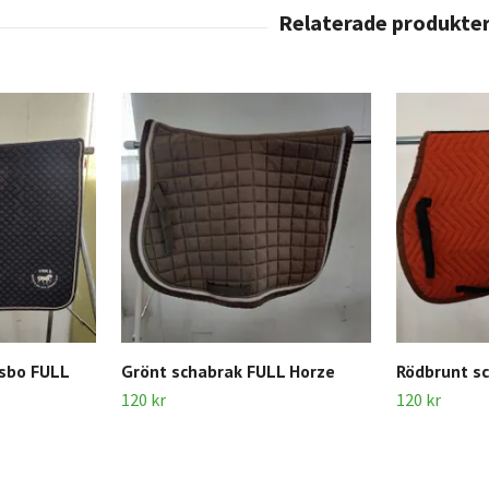
nsbo FULL
Grönt schabrak FULL Horze
Rödbrunt s
120 kr
120 kr