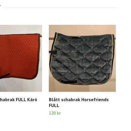
chabrak FULL Káró
Blått schabrak Horsefriends
Grå
FULL
120 
120 kr