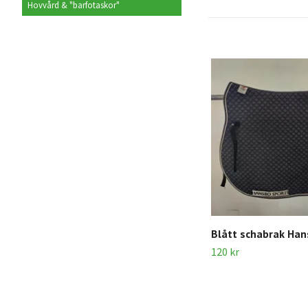
Hovvård & "barfotaskor"
Blått schabrak Ha
120 kr