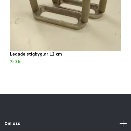
Ledade stigbyglar 12 cm
S
250 kr
1
Om oss