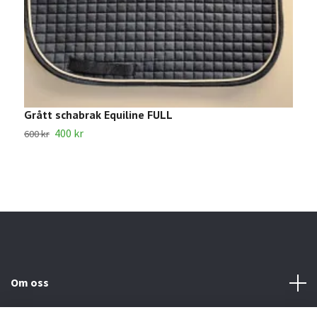
Grått schabrak Equiline FULL
B
400 kr
8
600 kr
Om oss