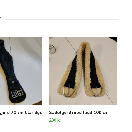
gjord 70 cm Claridge
Sadelgord med ludd 100 cm
Sva
200 kr
80 k