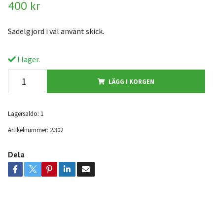
400 kr
Sadelgjord i väl använt skick.
I lager.
LÄGG I KORGEN
Lagersaldo:
1
Artikelnummer:
2.302
Dela