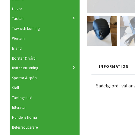
Huvor
Täcken
Trav och körning
Western
Island
Borstar & vård
INFORMATION
Ryttarutrustning
Sporrar & spön
Sadelgjord i väl an
Stall
Tävlingsdax!
litteratur
Hundens hörna
Betesreducerare