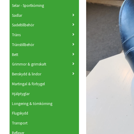
Selar - Sportkörning
Sadlar
Sadeltillbehör
Träns
Tränstillbehör
Bett
Grimmor & grimskaft
Benskydd & lindor
Martingal & förbygel
Hjälptyglar
Longering & tömkörning
Flugskydd
Transport
Reflexer