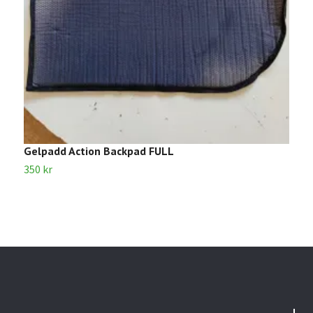
Gelpadd Action Backpad FULL
V
350 kr
5