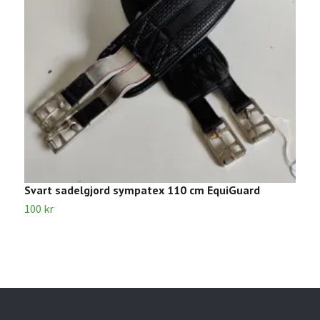
Svart sadelgjord sympatex 110 cm EquiGuard
S
100 kr
8