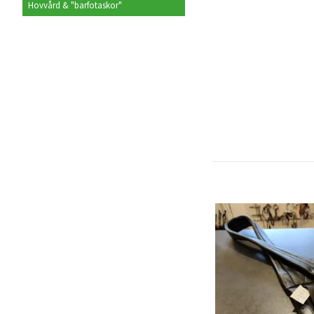
Hovvård & "barfotaskor"