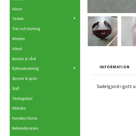
Huvor
Täcken
Trav och körning
Western
Island
Borstar & vård
INFORMATION
Ryttarutrustning
Sporrar & spön
Sadelgjord i gott a
Stall
Tävlingsdax!
litteratur
Hundens hörna
Betesreducerare