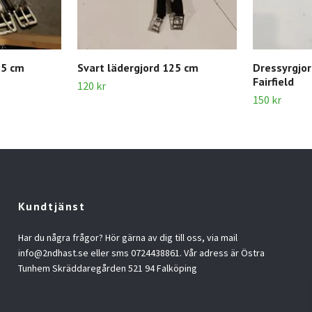
35 cm
Svart lädergjord 125 cm
Dressyrgjo
Fairfield
120 kr
150 kr
Kundtjänst
Har du några frågor? Hör gärna av dig till oss, via mail
info@2ndhast.se
eller sms 0724438861. Vår adress är Östra
Tunhem Skräddaregården 521 94 Falköping