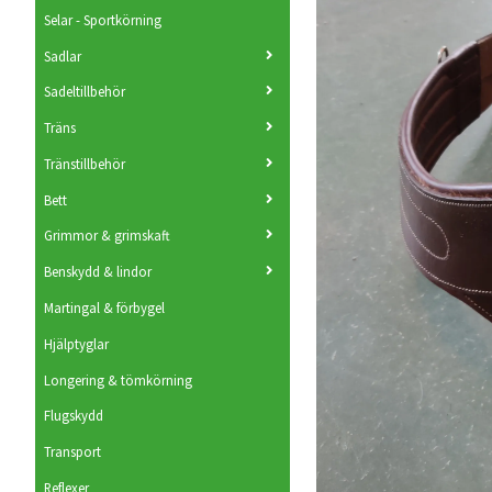
Selar - Sportkörning
Sadlar
Sadeltillbehör
Träns
Tränstillbehör
Bett
Grimmor & grimskaft
Benskydd & lindor
Martingal & förbygel
Hjälptyglar
Longering & tömkörning
Flugskydd
Transport
Reflexer