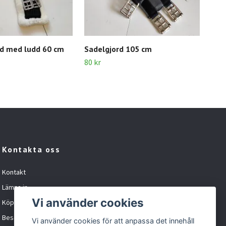
rd med ludd 60 cm
Sadelgjord 105 cm
Grå
80 kr
60 k
Kontakta oss
Kontakt
Lämna in
Vi använder cookies
Köpvillkor
Besöka oss
Vi använder cookies för att anpassa det innehåll