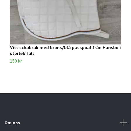
Vitt schabrak med brons/blå passpoal från Hansbo i
T
storlek full
2
150 kr
Om oss