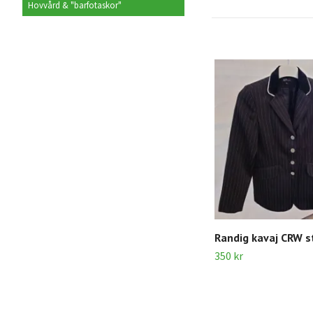
Hovvård & "barfotaskor"
Randig kavaj CRW st
350 kr