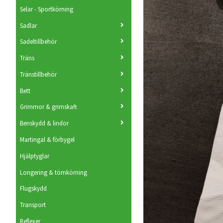
Selar - Sportkörning
Sadlar
Sadeltillbehör
Träns
Tränstillbehör
Bett
Grimmor & grimskaft
Benskydd & lindor
Martingal & förbygel
Hjälptyglar
Longering & tömkörning
Flugskydd
Transport
Reflexer