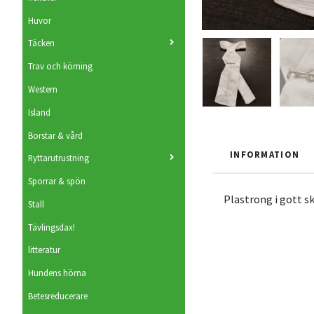
Huvor
Täcken
Trav och körning
Western
Island
Borstar & vård
INFORMATION
Ryttarutrustning
Sporrar & spön
Plastrong i gott sk
Stall
Tävlingsdax!
litteratur
Hundens hörna
Betesreducerare