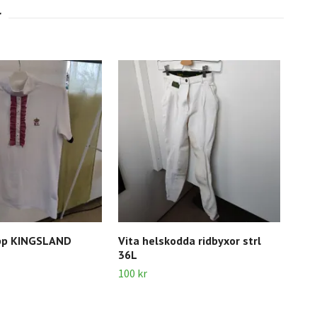
pp KINGSLAND
Vita helskodda ridbyxor strl
Num
36L
20 k
100 kr