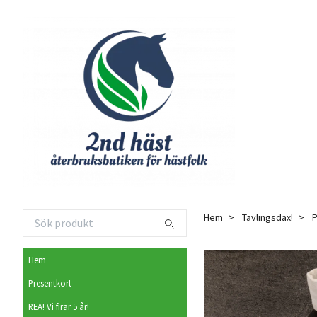
Hem
Tävlingsdax!
P
Hem
Presentkort
REA! Vi firar 5 år!