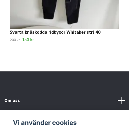
Svarta knäskodda ridbyxor Whitaker strl 40
V
150 kr
3
200 kr
Om oss
Kundtjänst
Vi använder cookies