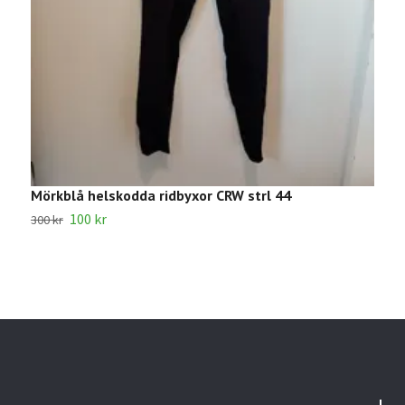
Mörkblå helskodda ridbyxor CRW strl 44
R
100 kr
300 kr
1