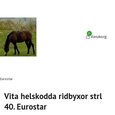
0
Varukorg
 Eurostar
Vita helskodda ridbyxor strl
40. Eurostar