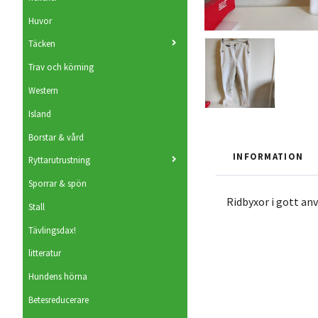
Huvor
Täcken
Trav och körning
Western
Island
Borstar & vård
INFORMATION
Ryttarutrustning
Sporrar & spön
Ridbyxor i gott anv
Stall
Tävlingsdax!
litteratur
Hundens hörna
Betesreducerare