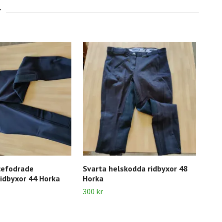
cefodrade
Svarta helskodda ridbyxor 48
Bru
idbyxor 44 Horka
Horka
40 
300 kr
150 