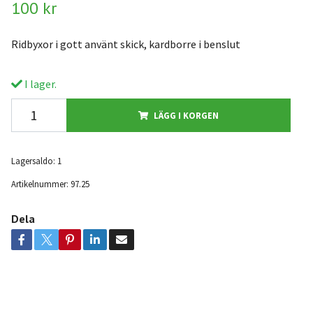
100 kr
Ridbyxor i gott använt skick, kardborre i benslut
I lager.
LÄGG I KORGEN
Lagersaldo:
1
Artikelnummer:
97.25
Dela