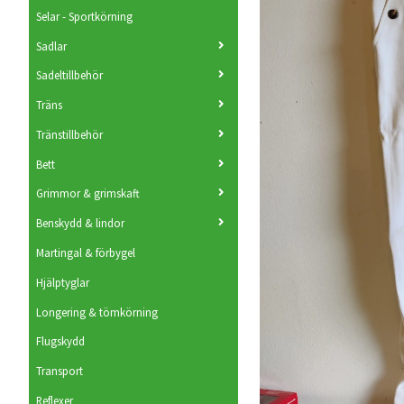
Selar - Sportkörning
Sadlar
Sadeltillbehör
Träns
Tränstillbehör
Bett
Grimmor & grimskaft
Benskydd & lindor
Martingal & förbygel
Hjälptyglar
Longering & tömkörning
Flugskydd
Transport
Reflexer