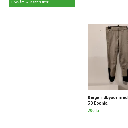
Hovvård & "barfotaskor"
Beige ridbyxor med 
38 Eponia
200 kr