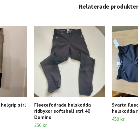
helgrip strl
Fleecefodrade helskodda
Svarta flee
ridbyxor softshell strl 40
helskodda r
Domino
450 kr
250 kr