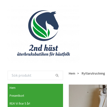
Hem
Ryttarutrustning
Hem
Presentkort
REA! Vi firar 5 år!