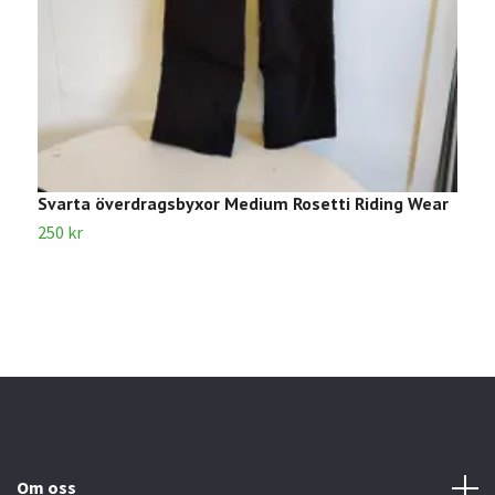
Svarta överdragsbyxor Medium Rosetti Riding Wear
R
250 kr
1
Om oss