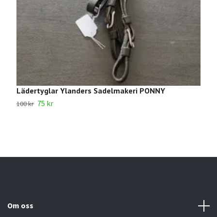
Lädertyglar Ylanders Sadelmakeri PONNY
1
75 kr
100 kr
2
Om oss