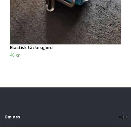
Elastisk täckesgjord
E
40 kr
4
Om oss