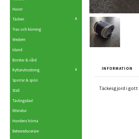
Huvor
Täcken
Trav och körning
Western
Island
Borstar & vård
INFORMATION
Ryttarutrustning
Sporrar & spön
Täckesgjord i gott
Stall
Tävlingsdax!
litteratur
Hundens hörna
Betesreducerare