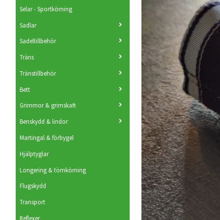
Selar - Sportkörning
Sadlar
Sadeltillbehör
Träns
Tränstillbehör
Bett
Grimmor & grimskaft
Benskydd & lindor
Martingal & förbygel
Hjälptyglar
Longering & tömkörning
Flugskydd
Transport
Reflexer