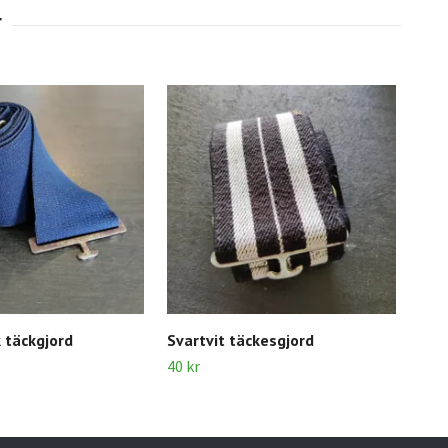
k täckgjord
Svartvit täckesgjord
Sva
40 kr
20 k