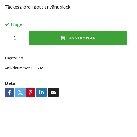
Täckesgjord i gott använt skick.
I lager.
LÄGG I KORGEN
Lagersaldo:
1
Artikelnummer:
135.73c
Dela