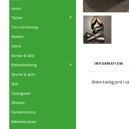
Huvor
Täcken
Trav och körning
Western
Island
Borstar & vård
INFORMATION
Ryttarutrustning
Sporrar & spön
Äldre täckgjord i v
Stall
Tävlingsdax!
litteratur
Hundens hörna
Betesreducerare