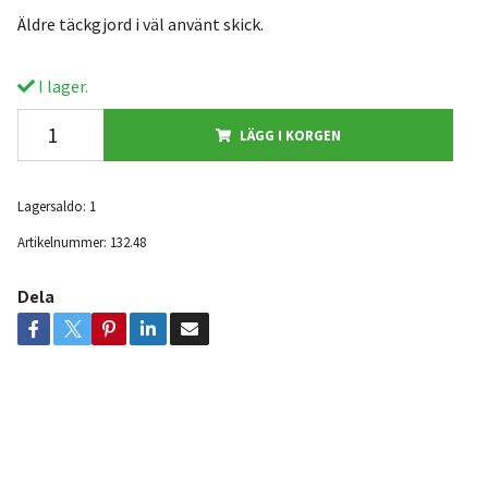
Äldre täckgjord i väl använt skick.
I lager.
LÄGG I KORGEN
Lagersaldo:
1
Artikelnummer:
132.48
Dela