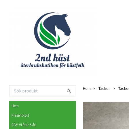
Hem
Täcken
Täcke
Hem
Presentkort
REA! Vi firar 5 år!