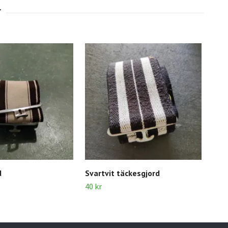
d
Svartvit täckesgjord
Sva
40 kr
20 k