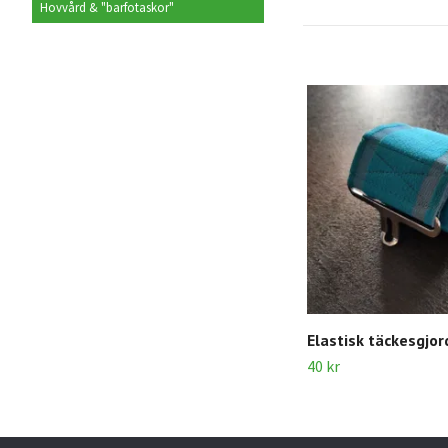
Hovvård & "barfotaskor"
Elastisk täckesgjor
40 kr