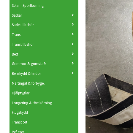
Selar - Sportkörning
Sadlar
Sadeltillbehör
Träns
Tränstillbehör
Bett
Grimmor & grimskaft
Benskydd & lindor
Martingal & förbygel
Hjälptyglar
Longering & tömkörning
Flugskydd
Transport
Reflexer