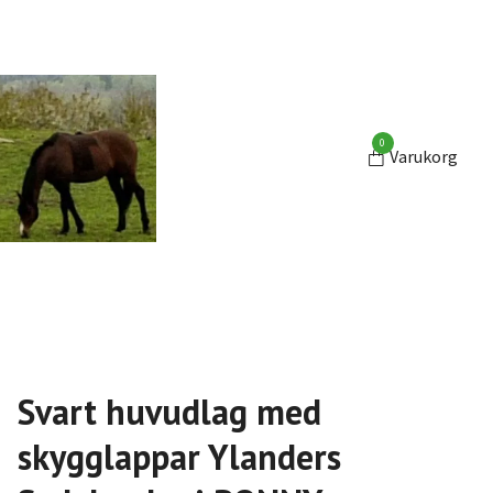
0
Varukorg
Svart huvudlag med
skygglappar Ylanders