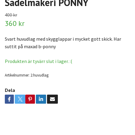
Sadelmakeri PONNY
400 kr
360 kr
Svart huvudlag med skygglappar i mycket gott skick. Har
suttit på maxad b-ponny
Produkten är tyvärr slut i lager. :(
Artikelnummer:
2.huvudlag
Dela