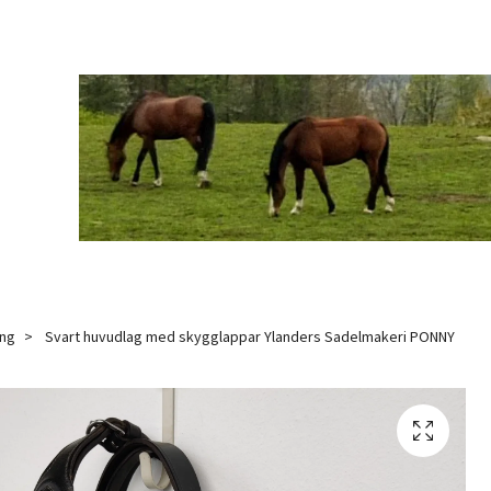
ing
Svart huvudlag med skygglappar Ylanders Sadelmakeri PONNY