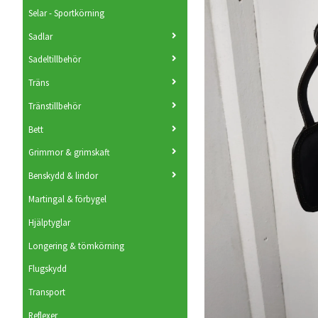
Selar - Sportkörning
Sadlar
Sadeltillbehör
Träns
Tränstillbehör
Bett
Grimmor & grimskaft
Benskydd & lindor
Martingal & förbygel
Hjälptyglar
Longering & tömkörning
Flugskydd
Transport
Reflexer