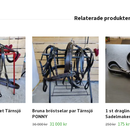
et Tärnsjö
Bruna bröstselar par Tärnsjö
1 st dragli
PONNY
Sadelmake
31 000 kr
175 kr
36 000 kr
250 kr