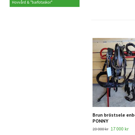
Hovvård & "barfotaskor"
Brun bröstsele enb
PONNY
17 000 kr
20 000 kr