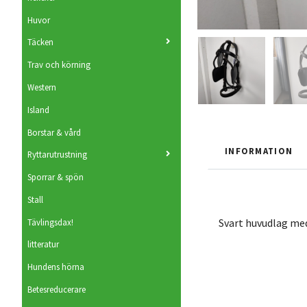
Huvor
Täcken
Trav och körning
Western
Island
Borstar & vård
INFORMATION
Ryttarutrustning
Sporrar & spön
Stall
Svart huvudlag med
Tävlingsdax!
litteratur
Hundens hörna
Betesreducerare