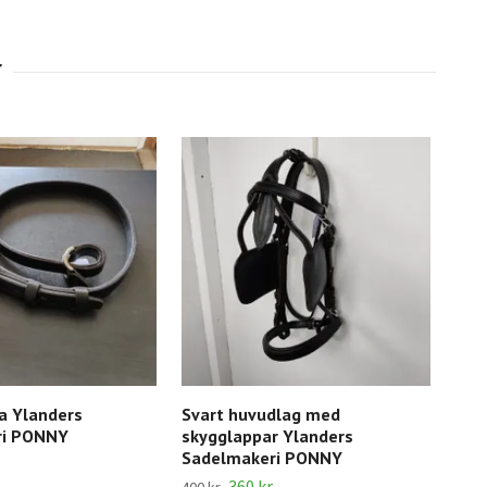
na Ylanders
Svart huvudlag med
Mör
ri PONNY
skygglappar Ylanders
läd
Sadelmakeri PONNY
1 20
360 kr