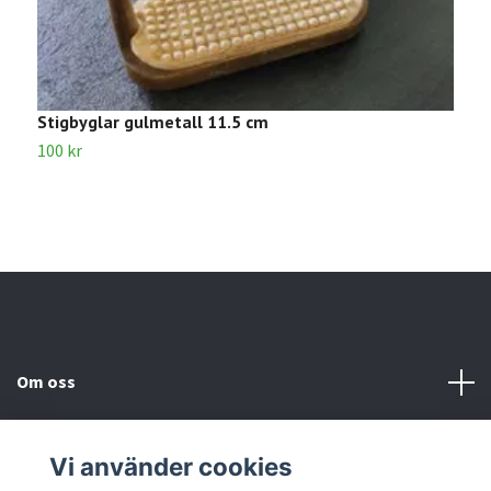
Stigbyglar gulmetall 11.5 cm
L
100 kr
2
Om oss
Kundtjänst
Vi använder cookies