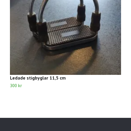
Ledade stigbyglar 11,5 cm
B
300 kr
1