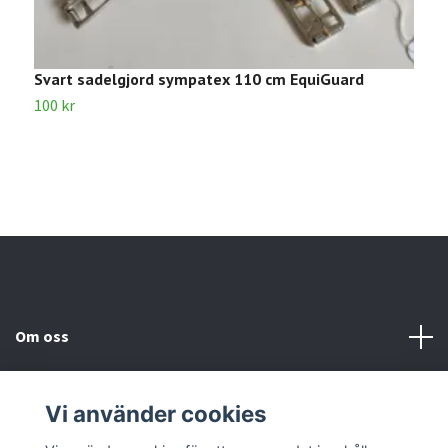
Svart sadelgjord sympatex 110 cm EquiGuard
B
100 kr
4
Om oss
Kundtjänst
Vi använder cookies