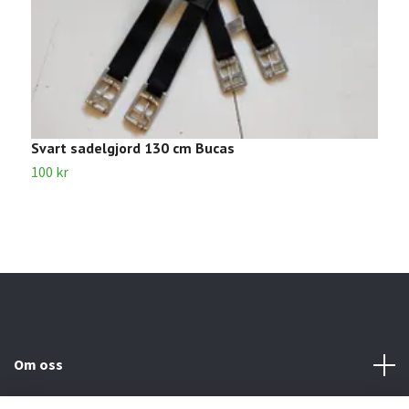
Svart sadelgjord 130 cm Bucas
S
100 kr
1
Om oss