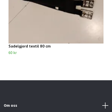
Sadelgjord textil 80 cm
B
60 kr
3
Om oss