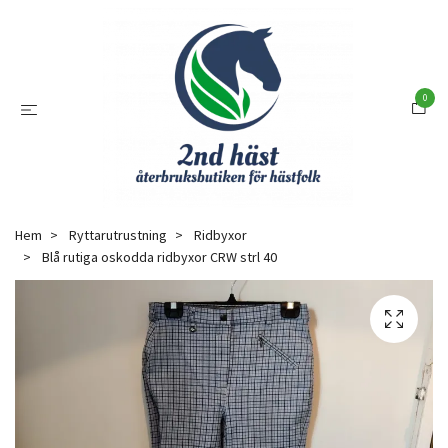
0
Hem
Ryttarutrustning
Ridbyxor
Blå rutiga oskodda ridbyxor CRW strl 40