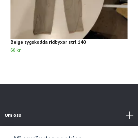
Beige tygskodda ridbyxor strl 140
B
60 kr
1
Om oss
Kundtjänst