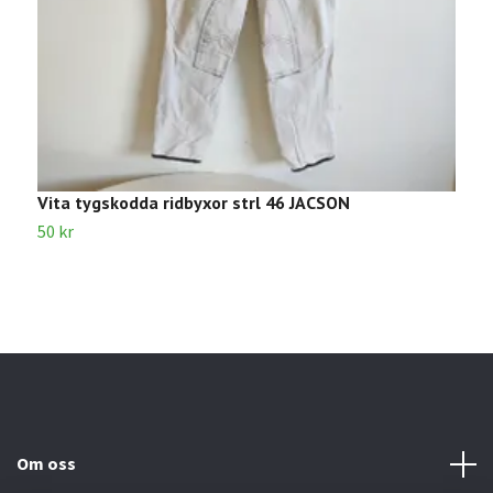
Vita tygskodda ridbyxor strl 46 JACSON
V
50 kr
5
Om oss