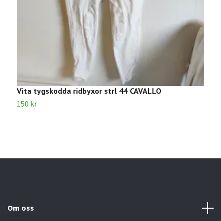
Vita tygskodda ridbyxor strl 44 CAVALLO
S
150 kr
2
Om oss