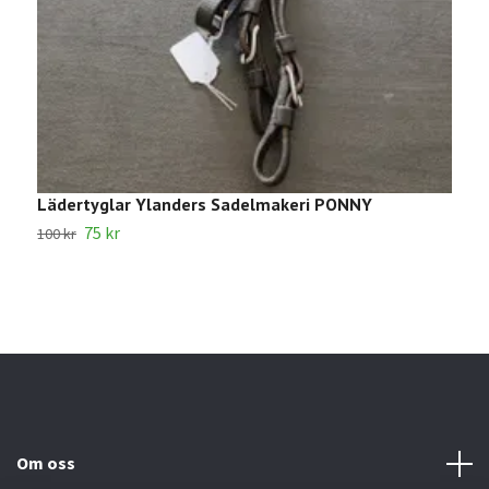
Lädertyglar Ylanders Sadelmakeri PONNY
1
75 kr
100 kr
2
Om oss