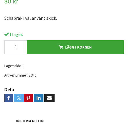
80 kr
Schabrak i väl använt skick.
I lager.
LÄGG I KORGEN
Lagersaldo:
1
Artikelnummer:
2.346
Dela
INFORMATION