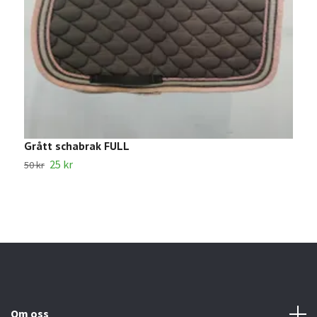
Grått schabrak FULL
G
25 kr
7
50 kr
Om oss