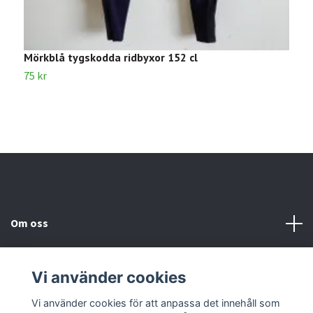
Mörkblå tygskodda ridbyxor 152 cl
B
75 kr
2
Om oss
Kundtjänst
Vi använder cookies
Kontakta oss
Vi använder cookies för att anpassa det innehåll som