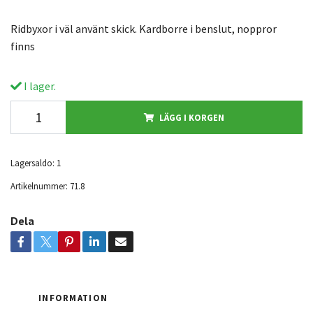
Ridbyxor i väl använt skick. Kardborre i benslut, noppror
finns
I lager.
LÄGG I KORGEN
Lagersaldo:
1
Artikelnummer:
71.8
Dela
INFORMATION