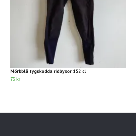
Mörkblå tygskodda ridbyxor 152 cl
T
75 kr
7