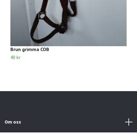
Brun grimma COB
S
40 kr
5
Om oss