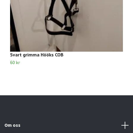
Svart grimma Hööks COB
G
60 kr
3
Om oss