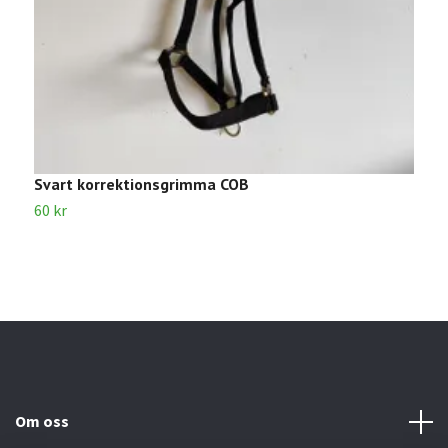
Svart korrektionsgrimma COB
B
60 kr
5
Om oss