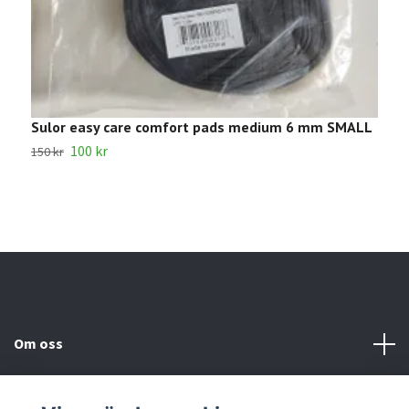
Sulor easy care comfort pads medium 6 mm SMALL
B
100 kr
4
150 kr
Om oss
Kundtjänst