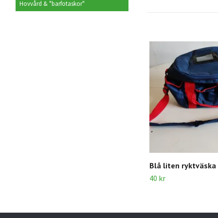
Hovvård & "barfotaskor"
Blå liten ryktväska
40 kr