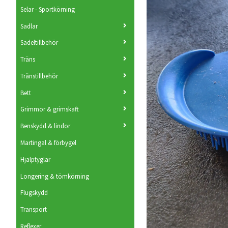
Selar - Sportkörning
Sadlar
Sadeltillbehör
Träns
Tränstillbehör
Bett
Grimmor & grimskaft
Benskydd & lindor
Martingal & förbygel
Hjälptyglar
Longering & tömkörning
Flugskydd
Transport
Reflexer