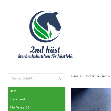
Hem
Borstar & vård
Hem
Presentkort
REA! Vi firar 5 år!