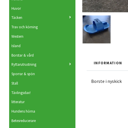
Huvor
Täcken
Trav och körning
Western
Island
Borstar & vård
INFORMATION
Ryttarutrustning
Sporrar & spön
Borste i nyskick
Stall
Tävlingsdax!
litteratur
Hundens hörna
Betesreducerare