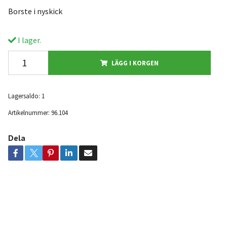
Borste i nyskick
I lager.
LÄGG I KORGEN
Lagersaldo:
1
Artikelnummer:
96.104
Dela