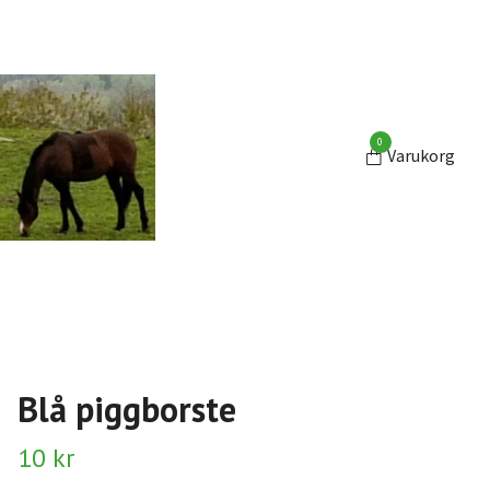
0
Varukorg
Blå piggborste
10 kr