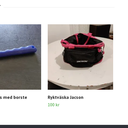
ts med borste
Ryktväska Jacson
Pig
100 kr
20 k