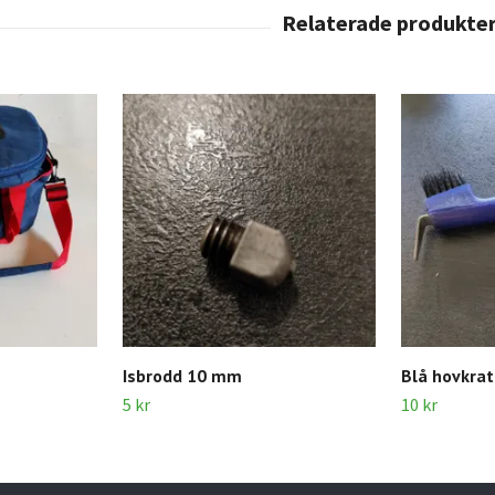
Isbrodd 10 mm
Blå hovkra
5 kr
10 kr