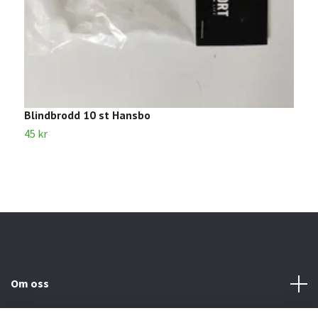
Blindbrodd 10 st Hansbo
B
45 kr
4
Om oss