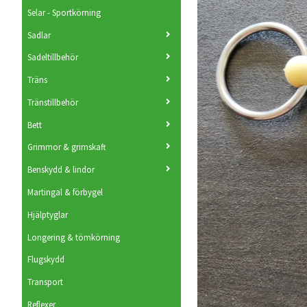
Selar - Sportkörning
Sadlar
Sadeltillbehör
Träns
Tränstillbehör
Bett
Grimmor & grimskaft
Benskydd & lindor
Martingal & förbygel
Hjälptyglar
Longering & tömkörning
Flugskydd
Transport
Reflexer