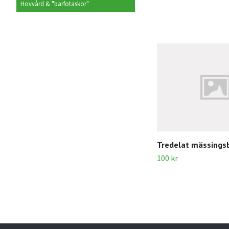
Hovvård & "barfotaskor"
Tredelat mässings
100 kr