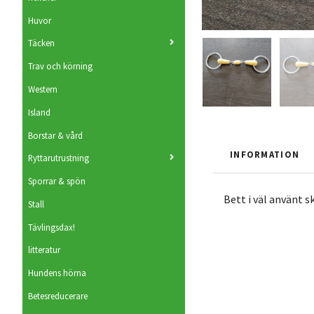
Huvor
Täcken
Trav och körning
Western
Island
Borstar & vård
INFORMATION
Ryttarutrustning
Sporrar & spön
Bett i väl använt s
Stall
Tävlingsdax!
litteratur
Hundens hörna
Betesreducerare