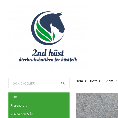
Hem
Bett
12 cm
Hem
Presentkort
REA! Vi firar 5 år!