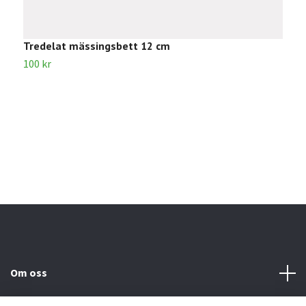
Tredelat mässingsbett 12 cm
100 kr
T
1
Om oss