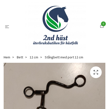
0
Hem
Bett
12 cm
Stångbett med port 12 cm