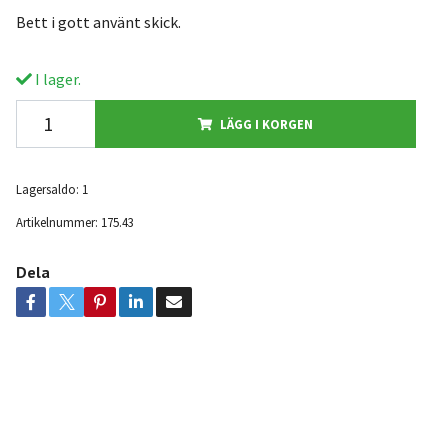
Bett i gott använt skick.
I lager.
LÄGG I KORGEN
Lagersaldo:
1
Artikelnummer:
175.43
Dela