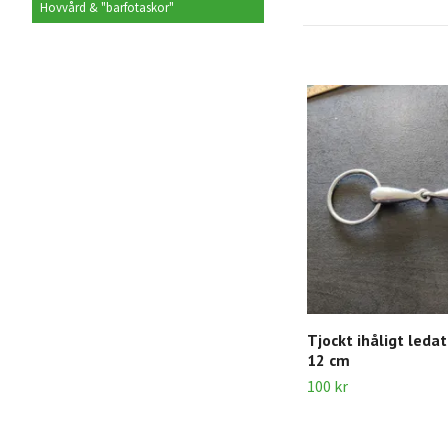
Hovvård & "barfotaskor"
Tjockt ihåligt leda
12 cm
100 kr