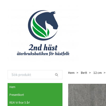
Hem
Bett
12 cm
Hem
Presentkort
REA! Vi firar 5 år!