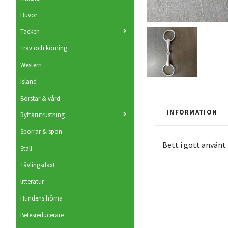
Huvor
Täcken
Trav och körning
Western
Island
Borstar & vård
INFORMATION
Ryttarutrustning
Sporrar & spön
Bett i gott använt 
Stall
Tävlingsdax!
litteratur
Hundens hörna
Betesreducerare