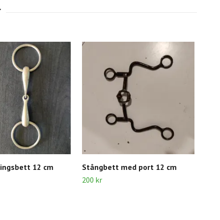
ingsbett 12 cm
Stångbett med port 12 cm
Led
200 kr
100 